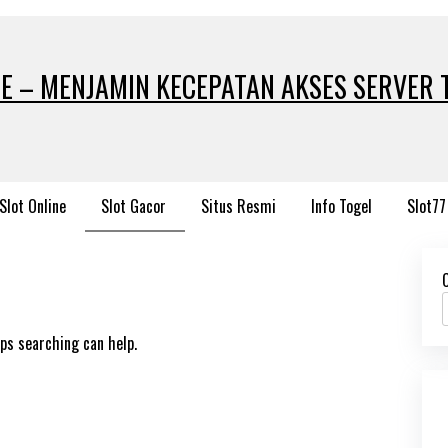
E – MENJAMIN KECEPATAN AKSES SERVER 
Slot Online
Slot Gacor
Situs Resmi
Info Togel
Slot77
aps searching can help.