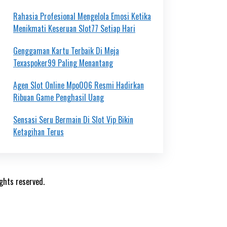
Rahasia Profesional Mengelola Emosi Ketika
Menikmati Keseruan Slot77 Setiap Hari
Genggaman Kartu Terbaik Di Meja
Texaspoker99 Paling Menantang
Agen Slot Online Mpo006 Resmi Hadirkan
Ribuan Game Penghasil Uang
Sensasi Seru Bermain Di Slot Vip Bikin
Ketagihan Terus
ghts reserved.